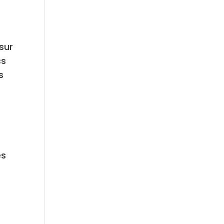
sur
cs
s
es