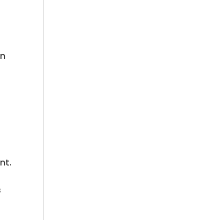
on
nt.
s