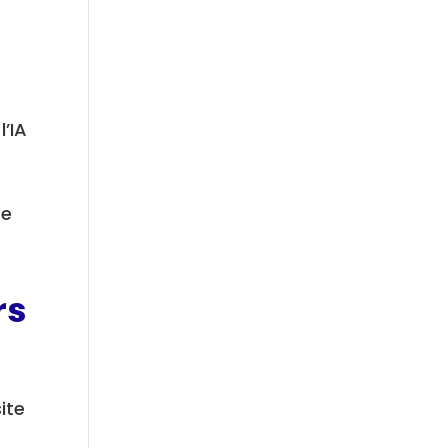
’IA
se
rs
ite