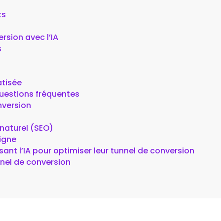
ts
rsion avec l’IA
s
atisée
uestions fréquentes
nversion
naturel (SEO)
ligne
isant l’IA pour optimiser leur tunnel de conversion
unnel de conversion